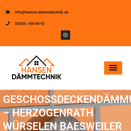
info@hansen-daemmtechnik.de
02433 / 456 98 92
GESCHOSSDECKENDÄMM
– HERZOGENRATH
WÜRSELEN BAESWEILER