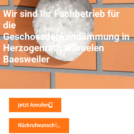
Wir sind Ihr Fachbetrieb für
die
Geschossdeckendämmung in
Herzogenrath Würselen
Baesweiler
jetzt Anrufen
Rückrufwunsch