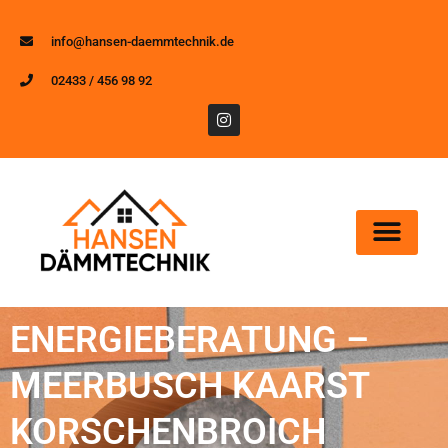
info@hansen-daemmtechnik.de
02433 / 456 98 92
ENERGIEBERATUNG –
MEERBUSCH KAARST
KORSCHENBROICH