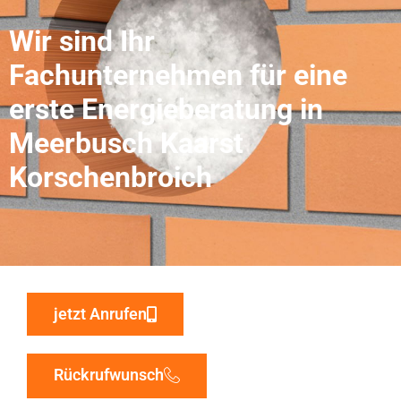
Wir sind Ihr
Fachunternehmen für eine
erste Energieberatung in
Meerbusch Kaarst
Korschenbroich
jetzt Anrufen
Rückrufwunsch