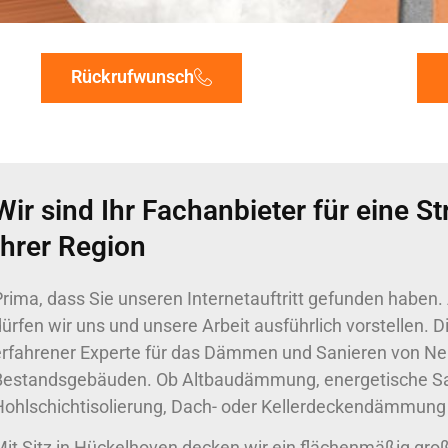
Rückrufwunsch
Wir sind Ihr Fachanbieter für eine 
Ihrer Region
Prima, dass Sie unseren Internetauftritt gefunden haben.
ürfen wir uns und unsere Arbeit ausführlich vorstellen. D
erfahrener Experte für das Dämmen und Sanieren von N
Bestandsgebäuden. Ob Altbaudämmung, energetische S
Hohlschichtisolierung, Dach- oder Kellerdeckendämmung 
Mit Sitz in Hückelhoven decken wir ein flächenmäßig gro