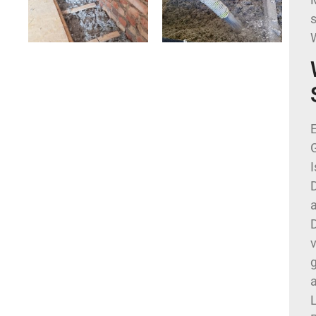
s
W
v
a