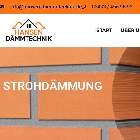
info@hansen-daemmtechnik.de
02433 / 456 98 92
START
ÜBER U
STROHDÄMMUNG