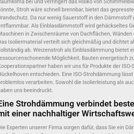
Raumklima bei und verringert das Risiko von Schimmelb
önnte, Stroh wäre schnell brennbar, bietet das gepresste
Brandschutz. Da nur wenig Sauerstoff in den Dämmstoff 
entflammbar. Als Einblasdämmstoff wird gehäckseltes Getr
Maschinen in Zwischenräume von Dachflächen, Wänden o
Das Isoliermaterial verteilt sich gleichmäßig und dichte
vollständig ab. Weizenstroh als Einblasdämmung bietet ei
ressourcenschonende Möglichkeit, Bauten energetisch 
Kooperationspartner haben wir uns für Produkte der ISO
Hückelhoven entschieden. Eine ISO-Strohdämmung lässt 
roblemlos verarbeiten. Sowohl die Isolierleistung als auc
haben uns beeindruckt.
Eine Strohdämmung verbindet best
mit einer nachhaltiger Wirtschaftsw
Die Experten unserer Firma sorgen dafür, dass Sie ein D