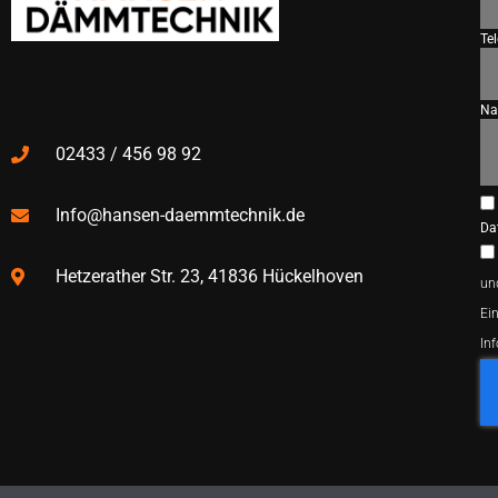
Te
Na
02433 / 456 98 92
Info@hansen-daemmtechnik.de
Da
Hetzerather Str. 23, 41836 Hückelhoven
un
Ein
In