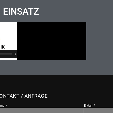
M EINSATZ
ONTAKT / ANFRAGE
ame
E-Mail