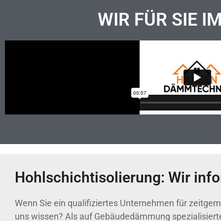
WIR FÜR SIE I
Hohlschichtisolierung: Wir inf
Wenn Sie ein qualifiziertes Unternehmen für zeitg
uns wissen? Als auf Gebäudedämmung spezialisierte F