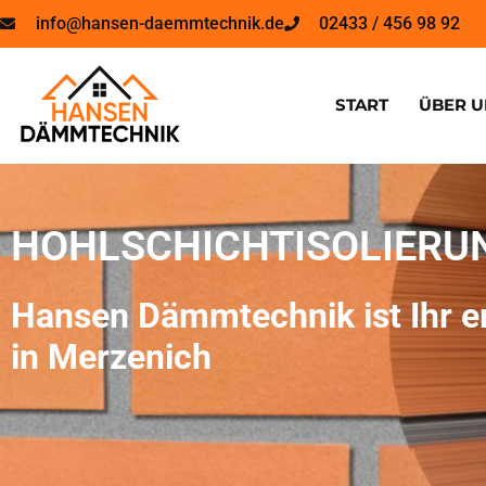
info@hansen-daemmtechnik.de
02433 / 456 98 92
START
ÜBER U
HOHLSCHICHTISOLIERU
Hansen Dämmtechnik ist Ihr er
in Merzenich