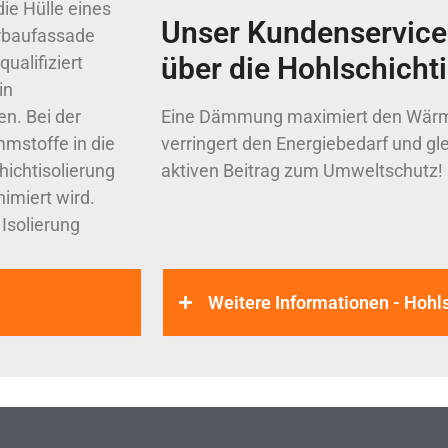
ie Hülle eines
Unser Kundenservice 
orbaufassade
über die Hohlschicht
ualifiziert
in
n. Bei der
Eine Dämmung maximiert den Wärm
mstoffe in die
verringert den Energiebedarf und gle
ichtisolierung
aktiven Beitrag zum Umweltschutz!
imiert wird.
Isolierung
Weitere Informationen - Hohls