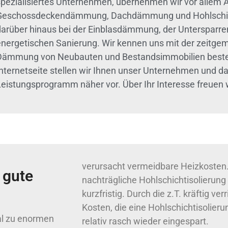
spezialisiertes Unternehmen, übernehmen wir vor allem A
Geschossdeckendämmung, Dachdämmung und Hohlschichti
darüber hinaus bei der Einblasdämmung, der Unterspar
energetischen Sanierung. Wir kennen uns mit der zeitge
Dämmung von Neubauten und Bestandsimmobilien besten
Internetseite stellen wir Ihnen unser Unternehmen und d
Leistungsprogramm näher vor. Über Ihr Interesse freuen w
verursacht vermeidbare Heizkosten. D
 gute
nachträgliche Hohlschichtisolierung 
kurzfristig. Durch die z.T. kräftig ve
Kosten, die eine Hohlschichtisolieru
l zu enormen
relativ rasch wieder eingespart.