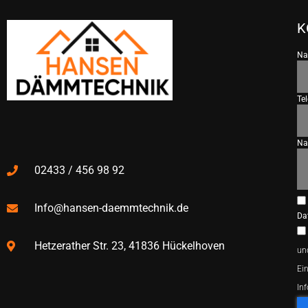
K
N
Te
Na
02433 / 456 98 92
Info@hansen-daemmtechnik.de
Da
Hetzerather Str. 23, 41836 Hückelhoven
un
Ein
In