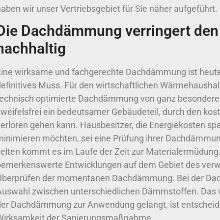
aben wir unser Vertriebsgebiet für Sie näher aufgeführt.
Die Dachdämmung verringert den
nachhaltig
Eine wirksame und fachgerechte Dachdämmung ist heute 
definitives Muss. Für den wirtschaftlichen Wärmehaushal
technisch optimierte Dachdämmung von ganz besonderer 
zweifelsfrei ein bedeutsamer Gebäudeteil, durch den kos
verloren gehen kann. Hausbesitzer, die Energiekosten s
minimieren möchten, sei eine Prüfung ihrer Dachdämmun
selten kommt es im Laufe der Zeit zur Materialermüdung.
bemerkenswerte Entwicklungen auf dem Gebiet des ver
Überprüfen der momentanen Dachdämmung. Bei der Da
Auswahl zwischen unterschiedlichen Dämmstoffen. Das ve
der Dachdämmung zur Anwendung gelangt, ist entscheide
Wirksamkeit der Sanierungsmaßnahme.