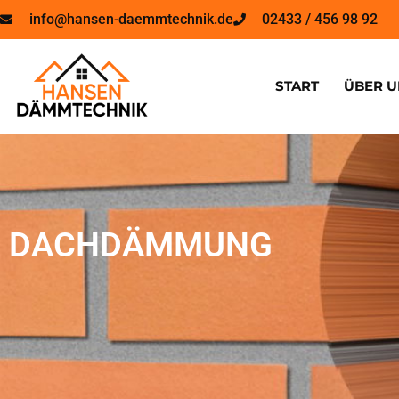
info@hansen-daemmtechnik.de
02433 / 456 98 92
START
ÜBER U
DACHDÄMMUNG