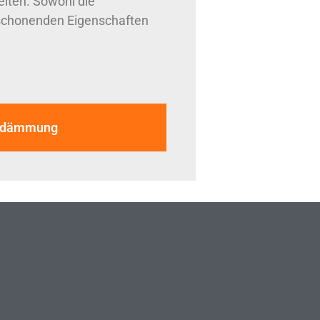
iten. Sowohl die
schonenden Eigenschaften
rohdämmung