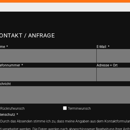
ONTAKT / ANFRAGE
ame
E-Mail
lefonnummer
Adresse + Ort
chricht
Rückrufwunsch
Terminwunsch
tenschutz
Durch das Absenden stimme ich zu, dass meine Angaben aus dem Kontaktformular
d verarbeitet werden. Die Daten werden nach abgeschlossener Bearbeitung Ihrer Anfr