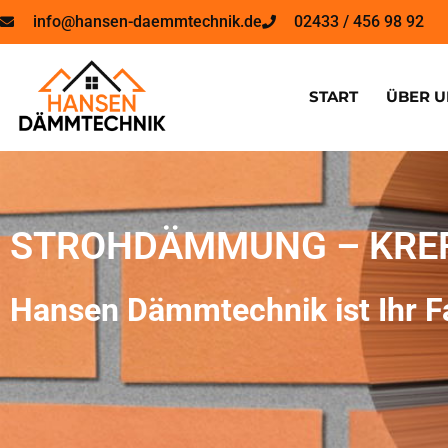
info@hansen-daemmtechnik.de
02433 / 456 98 92
START
ÜBER U
STROHDÄMMUNG – KRE
Hansen Dämmtechnik ist Ihr F