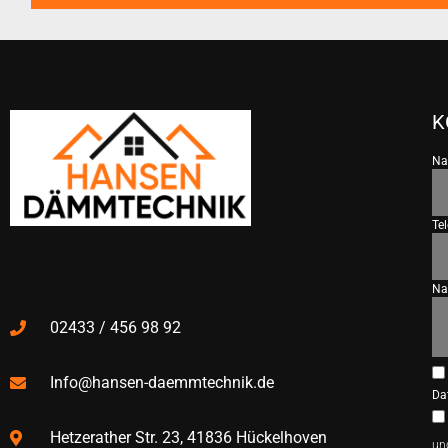
K
N
Te
Na
02433 / 456 98 92
Info@hansen-daemmtechnik.de
Da
Hetzerather Str. 23, 41836 Hückelhoven
un