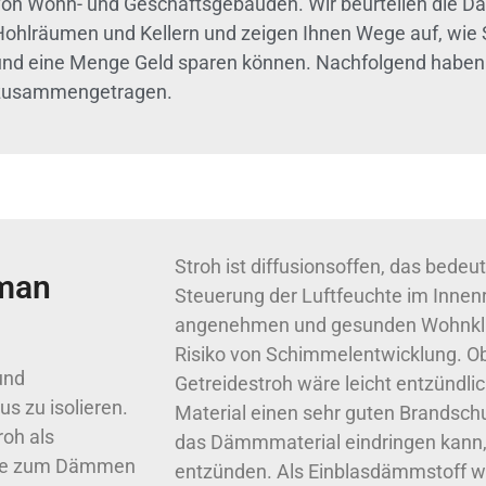
von Wohn- und Geschäftsgebäuden. Wir beurteilen die D
Hohlräumen und Kellern und zeigen Ihnen Wege auf, wie 
und eine Menge Geld sparen können. Nachfolgend haben w
zusammengetragen.
Stroh ist diffusionsoffen, das bedeut
man
Steuerung der Luftfeuchte im Innen
angenehmen und gesunden Wohnklim
Risiko von Schimmelentwicklung. O
und
Getreidestroh wäre leicht entzündlic
s zu isolieren.
Material einen sehr guten Brandschu
roh als
das Dämmmaterial eindringen kann, i
öcke zum Dämmen
entzünden. Als Einblasdämmstoff wi