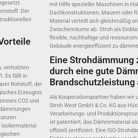
gesetzt.
mit Hilfe spezieller Maschinen in H
mmstoff. Der
Dachkonstruktionen, Mauern oder 
raditionellen
Material verteilt sich gleichmäßig un
Zwischenräume ab. Stroh als Einbl
flexible, nachhaltige und ressource
Vorteile
Gebäude energieeffizient zu dämme
Eine Strohdämmung z
, verholzten
durch eine gute Däm
 Es fällt in
Brandschutzleistung
rer Rohstoff, der
gisches Erzeugnis
Als Kooperationspartner haben wir u
zesses CO2 und
Stroh West GmbH & Co. KG aus Hüc
rohdämmungen
Verarbeitungs- und Produktionspro
stanzen
ist patentiert, das Dämmmaterial a
Isoliermaterial
offiziell zertifiziert. Eine ISO-Stroh
ogischen