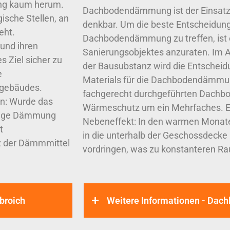
ng kaum herum.
Dachbodendämmung ist der Einsatz u
sche Stellen, an
denkbar. Um die beste Entscheidung 
eht.
Dachbodendämmung zu treffen, ist 
und ihren
Sanierungsobjektes anzuraten. Im A
s Ziel sicher zu
der Bausubstanz wird die Entscheidu
e
Materials für die Dachbodendämmun
gebäudes.
fachgerecht durchgeführten Dachb
en: Wurde das
Wärmeschutz um ein Mehrfaches. Ein
erige Dämmung
Nebeneffekt: In den warmen Monate
t
in die unterhalb der Geschossdeck
tz der Dämmmittel
vordringen, was zu konstanteren R
broich
Weitere Informationen - Da