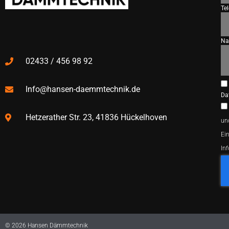
Te
Na
02433 / 456 98 92
Info@hansen-daemmtechnik.de
Da
Hetzerather Str. 23, 41836 Hückelhoven
un
Ein
In
© 2026 Hansen Dämmtechnik