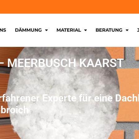
NS
DÄMMUNG
MATERIAL
BERATUNG
 MEERBUSCH KAARST
erfahrener Experte für eine D
broich