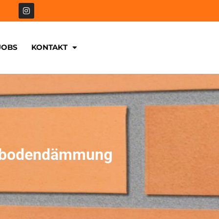
JOBS
KONTAKT
achbodendämmung