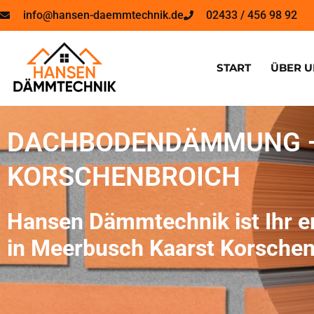
info@hansen-daemmtechnik.de
02433 / 456 98 92
START
ÜBER U
DACHBODENDÄMMUNG –
KORSCHENBROICH
Hansen Dämmtechnik ist Ihr 
in Meerbusch Kaarst Korschen