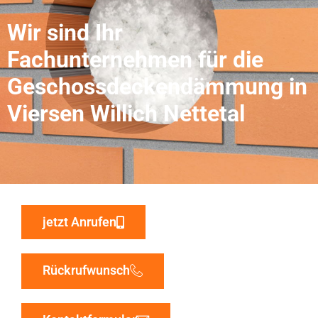
Wir sind Ihr
Fachunternehmen für die
Geschossdeckendämmung in
Viersen Willich Nettetal
jetzt Anrufen
Rückrufwunsch