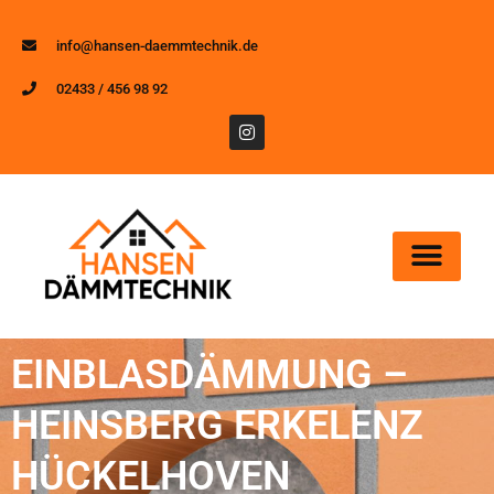
info@hansen-daemmtechnik.de
02433 / 456 98 92
EINBLASDÄMMUNG –
HEINSBERG ERKELENZ
HÜCKELHOVEN