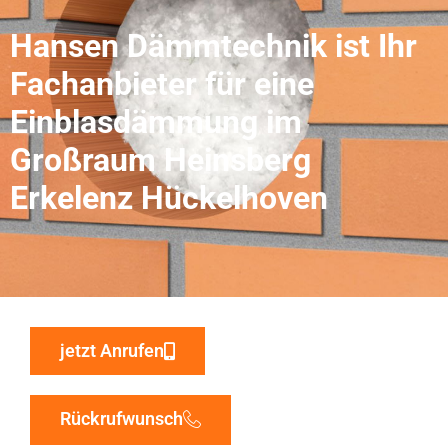
Hansen Dämmtechnik ist Ihr
Fachanbieter für eine
Einblasdämmung im
Großraum Heinsberg
Erkelenz Hückelhoven
jetzt Anrufen
Rückrufwunsch