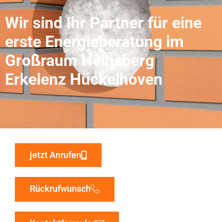
Wir sind Ihr Partner für eine
erste Energieberatung im
Großraum Heinsberg
Erkelenz Hückelhoven
jetzt Anrufen
Rückrufwunsch