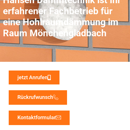
erfahrener Fachbetrieb für
eine Hohlraumdämmung im
Raum Mönchengladbach
jetzt Anrufen
Rückrufwunsch
Kontaktformular