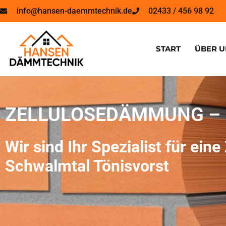
info@hansen-daemmtechnik.de
02433 / 456 98 92
START
ÜBER U
ZELLULOSEDÄMMUNG –
Wir sind Ihr Spezialist für 
Schwalmtal Tönisvorst