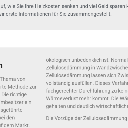
auf, wie Sie Ihre Heizkosten senken und viel Geld spare
wir erste Informationen für Sie zusammengestellt.
ökologisch unbedenklich ist. Normal
h
Zellulosedämmung in Wandzwischen
Zellulosedämmung lassen sich Zwi
n Thema von
vollständig ausfüllen. Dieses Verfah
hrte Methode zur
fachgerechter Durchführung zu ke
Die richtige
Wärmeverlust mehr kommt. Die Wär
imbesitzer ein
gehalten und deutlich wirtschaftlich
usgeführte
bei den
Die Vorzüge der Zellulosedämmung 
uf dem Markt.