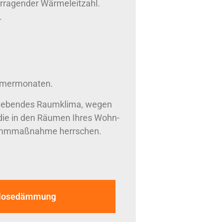
rragender Wärmeleitzahl.
.
ommermonaten.
elebendes Raumklima, wegen
die in den Räumen Ihres Wohn-
Dämmmaßnahme herrschen.
lulosedämmung