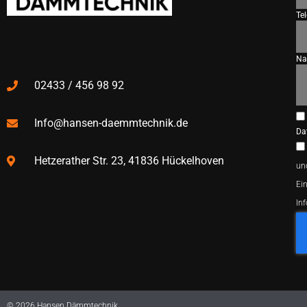
Te
Na
02433 / 456 98 92
Info@hansen-daemmtechnik.de
Da
Hetzerather Str. 23, 41836 Hückelhoven
un
Ein
In
© 2026 Hansen Dämmtechnik