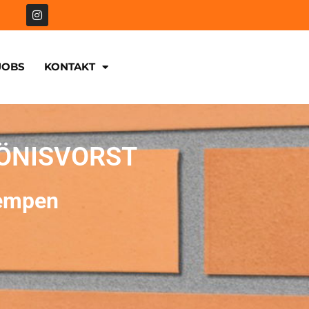
JOBS
KONTAKT
ÖNISVORST
Kempen