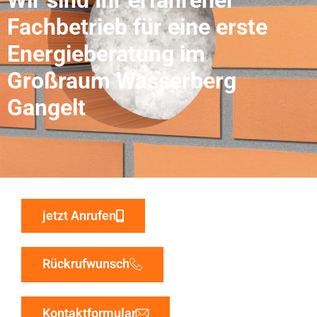
Fachbetrieb für eine erste
Energieberatung im
Großraum Wasserberg
Gangelt
jetzt Anrufen
Rückrufwunsch
Kontaktformular