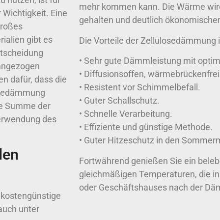
mehr kommen kann. Die Wärme wir
Wichtigkeit. Eine
gehalten und deutlich ökonomischer
großes
alien gibt es
Die Vorteile der Zellulosedämmung 
ntscheidung
• Sehr gute Dämmleistung mit optim
erangezogen
• Diffusionsoffen, wärmebrückenfrei
en dafür, dass die
• Resistent vor Schimmelbefall.
ulosedämmung
• Guter Schallschutz.
Die Summe der
• Schnelle Verarbeitung.
Verwendung des
• Effiziente und günstige Methode.
• Guter Hitzeschutz in den Sommer
den
Fortwährend genießen Sie ein bele
gleichmäßigen Temperaturen, die i
oder Geschäftshauses nach der 
 kostengünstige
auch unter