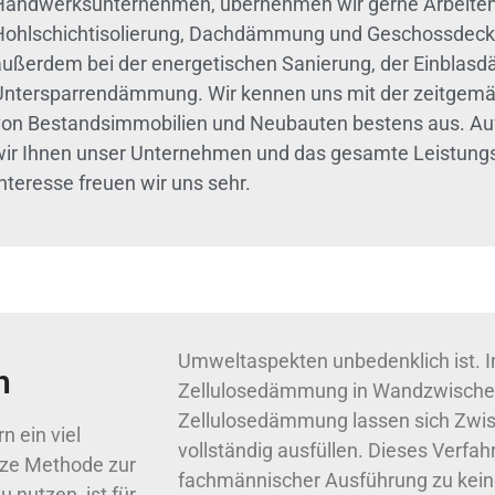
Handwerksunternehmen, übernehmen wir gerne Arbeiten
Hohlschichtisolierung, Dachdämmung und Geschossdeck
außerdem bei der energetischen Sanierung, der Einblas
Untersparrendämmung. Wir kennen uns mit der zeitgem
von Bestandsimmobilien und Neubauten bestens aus. Auf 
wir Ihnen unser Unternehmen und das gesamte Leistungs
nteresse freuen wir uns sehr.
Umweltaspekten unbedenklich ist. In
h
Zellulosedämmung in Wandzwischen
Zellulosedämmung lassen sich Zwi
n ein viel
vollständig ausfüllen. Dieses Verfah
utze Methode zur
fachmännischer Ausführung zu kein
 nutzen, ist für