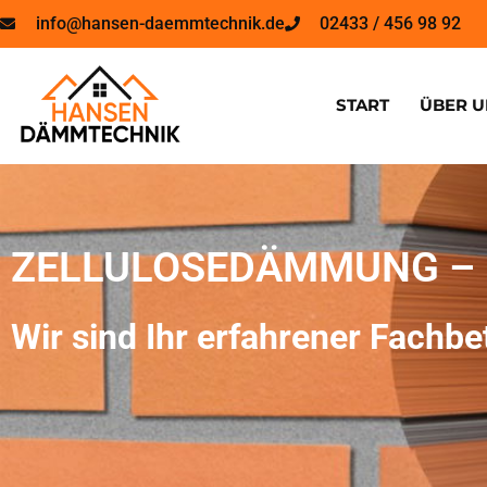
info@hansen-daemmtechnik.de
02433 / 456 98 92
START
ÜBER U
ZELLULOSEDÄMMUNG –
Wir sind Ihr erfahrener Fachb