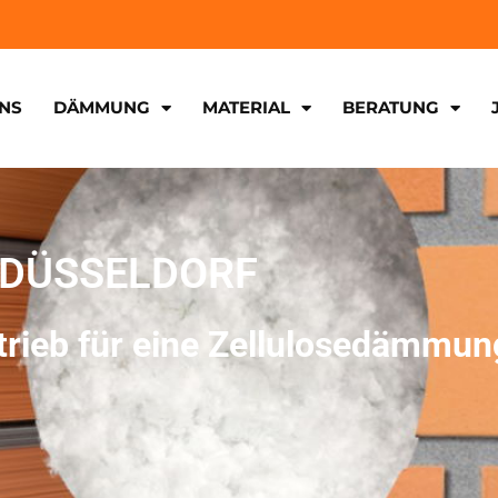
NS
DÄMMUNG
MATERIAL
BERATUNG
 DÜSSELDORF
etrieb für eine Zellulosedämmun