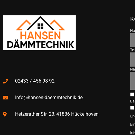
K
N
Te
Na
02433 / 456 98 92
Info@hansen-daemmtechnik.de
Da
Hetzerather Str. 23, 41836 Hückelhoven
un
Ein
In