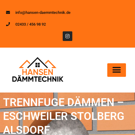
info@hansen-daemmtechnik.de
02433 / 456 98 92
TRENNFUGE DÄMMEN –
ESCHWEILER STOLBERG
ALSDORF