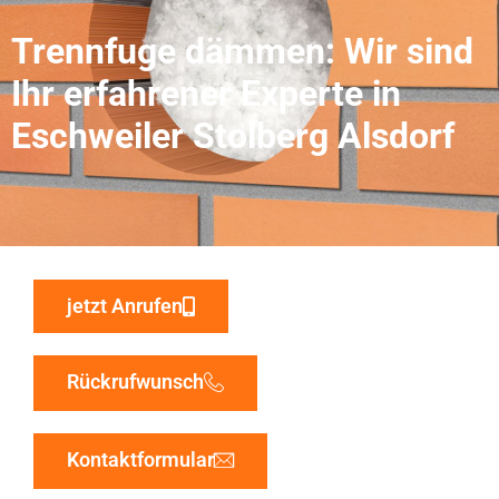
Trennfuge dämmen: Wir sind
Ihr erfahrener Experte in
Eschweiler Stolberg Alsdorf
jetzt Anrufen
Rückrufwunsch
Kontaktformular