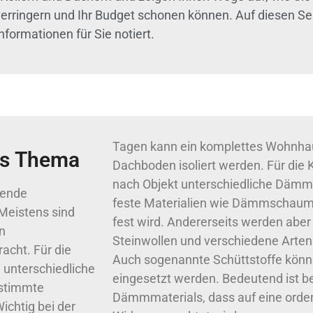
verringern und Ihr Budget schonen können. Auf diesen Sei
nformationen für Sie notiert.
Tagen kann ein komplettes Wohnhau
es Thema
Dachboden isoliert werden. Für die
nach Objekt unterschiedliche Dämmst
hende
feste Materialien wie Dämmschaum,
Meistens sind
fest wird. Andererseits werden aber
n
Steinwollen und verschiedene Arte
cht. Für die
Auch sogenannte Schüttstoffe kön
unterschiedliche
eingesetzt werden. Bedeutend ist be
estimmte
Dämmmaterials, dass auf eine orde
chtig bei der