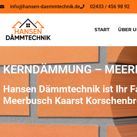
info@hansen-daemmtechnik.de
02433 / 456 98 92
START
ÜBER U
KERNDÄMMUNG – MEER
Hansen Dämmtechnik ist Ihr 
Meerbusch Kaarst Korschenbr