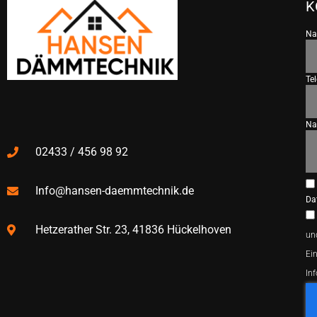
K
N
Te
Na
02433 / 456 98 92
Info@hansen-daemmtechnik.de
Da
Hetzerather Str. 23, 41836 Hückelhoven
un
Ein
In