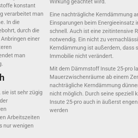
Wirkung geachtet wird.
toffe konstant
g verarbeitet man
Eine nachträgliche Kerndämmung amo
. In die
Einsparungen beim Energieeinsatz i
ohrt, durch die
schnell. Auch ist eine zeitintensive
 Anbringen einer
notwendig. Ein nicht zu vernachläss
teren
Kerndämmung ist außerdem, dass si
endet man
Immobilie nicht verändert.
g.
Mit dem Dämmstoff Insute 25-pro la
ch
Mauerzwischenräume ab einem Zen
nachträgliche Kerndämmung dünner
sie ist sehr zügig
nicht möglich. Durch seine speziell
der
Insute 25-pro auch in äußerst enge
ren
werden
en Arbeitszeiten
s nur wenigen