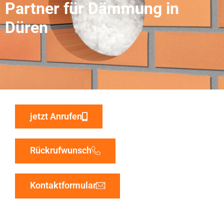
Partner für Dämmung in
Düren
jetzt Anrufen
Rückrufwunsch
Kontaktformular