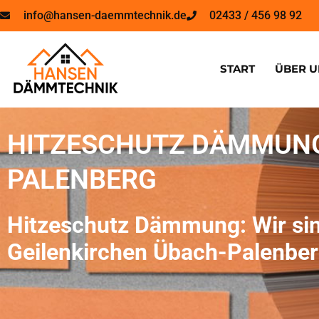
info@hansen-daemmtechnik.de
02433 / 456 98 92
START
ÜBER U
HITZESCHUTZ DÄMMUNG
PALENBERG
Hitzeschutz Dämmung: Wir sin
Geilenkirchen Übach-Palenbe