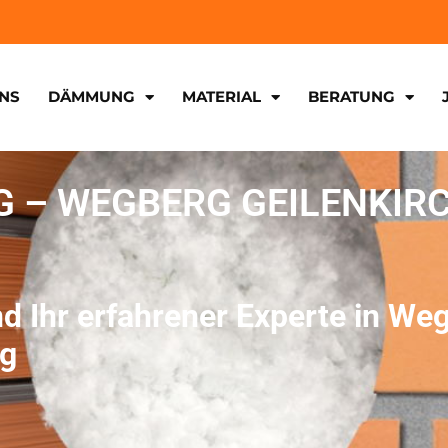
NS
DÄMMUNG
MATERIAL
BERATUNG
 – WEGBERG GEILENKIR
d Ihr erfahrener Experte in We
rg