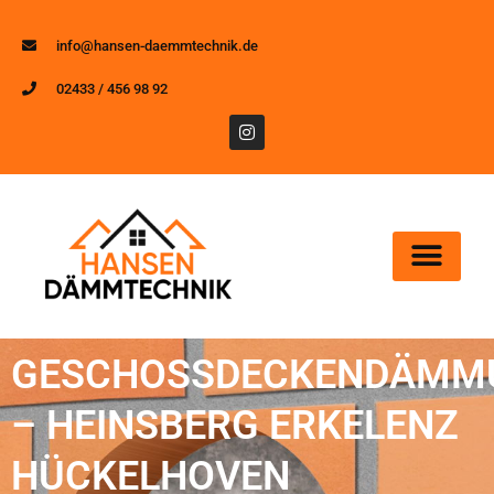
info@hansen-daemmtechnik.de
02433 / 456 98 92
GESCHOSSDECKENDÄMM
– HEINSBERG ERKELENZ
HÜCKELHOVEN