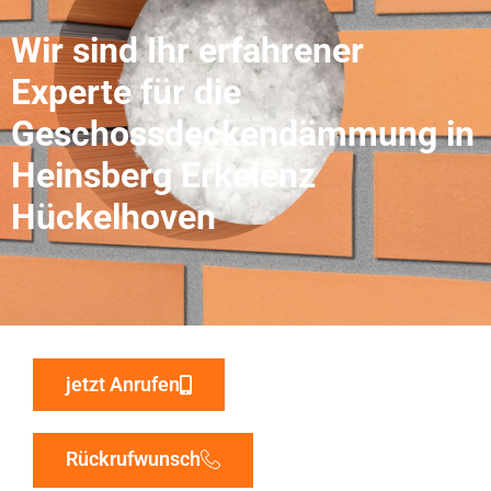
Wir sind Ihr erfahrener
Experte für die
Geschossdeckendämmung in
Heinsberg Erkelenz
Hückelhoven
jetzt Anrufen
Rückrufwunsch