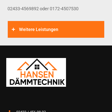
02433-4569892 oder 0172-4507530
Weitere Leistungen