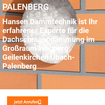
PALENBERG
Hansen Dämmtechnik ist Ihr
erfahrener Experte für die
Dachschrägendämmung im
Großraum Wegberg
Geilenkirchen Übach-
Palenberg
jetzt Anrufen