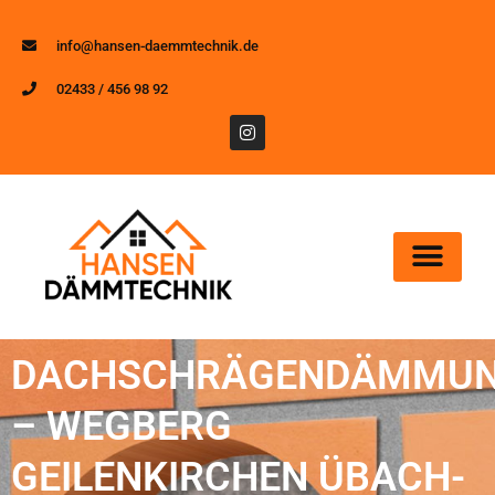
info@hansen-daemmtechnik.de
02433 / 456 98 92
DACHSCHRÄGENDÄMMU
– WEGBERG
GEILENKIRCHEN ÜBACH-