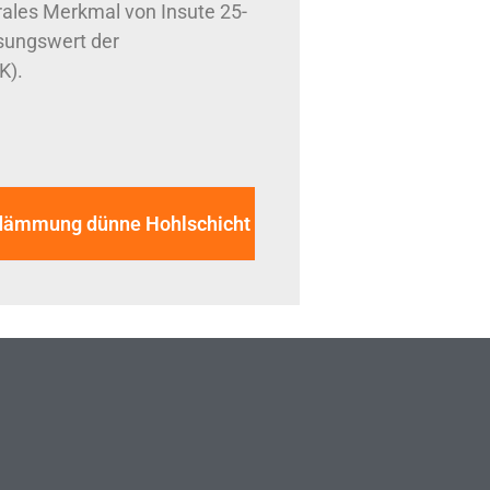
les Merkmal von Insute 25-
ssungswert der
K).
ndämmung dünne Hohlschicht