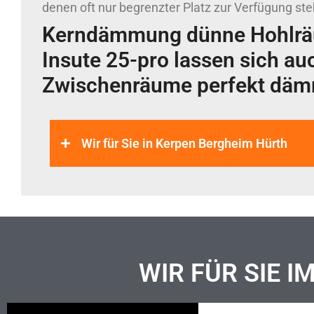
denen oft nur begrenzter Platz zur Verfügung ste
Kerndämmung dünne Hohlrä
Insute 25-pro lassen sich au
Zwischenräume perfekt dä
Wir für Sie in Kerpen Bergheim Hürth
WIR FÜR SIE I