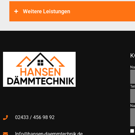
Weitere Leistungen
K
N
Te
Na
02433 / 456 98 92
Info@hansen-daemmtechnik.de