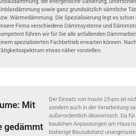
Altbaudämmung, die energetische Sanierung, unterschied
Einblasdämmung sowie ganz grundsätzlich sämtliche Tät
bzw. Wärmedämmung. Die Spezialisierung legt es schon n
unsere Firma verschiedene Dämmsysteme und Dämmstof
kompetent führen wir für Sie alle anfallenden Dämmarbei
einem spezialisierten Fachbetrieb erwarten können. Nach
Tätigkeitsspektrum etwas näher vorstellen.
Der Einsatz von Insute 25-pro ist nich
ume: Mit
sondern auch in der Verarbeitung sa
außerordentlich ökonomisch. Da fü
baulichen Anpassungen am Haus notw
te gedämmt
bisherige Bausubstanz unangetastet