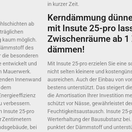
in kurzer Zeit.
Kerndämmung dünne 
hlschichten ab
mit Insute 25-pro las
träglichen
Zwischenräume ab 1 
g kaum möglich.
dämmen!
sdämmstoff des
ür die besonderen
 entwickelt und
Mit Insute 25-pro erzielen Sie eine
em Mauerwerk.
nicht selten kleinere und kosteng
agenden Innenwand
ausreichen. Auch der Einbau von vo
t dem
bestens unterstützt. Das steigert di
nergieeffizienz
die Amortisation Ihrer Investition 
 verbessern.
schützt vor Nässe, gewährleistet d
n Insute 25-pro
Feuchtigkeitsaustausch. Insute 25-p
r Zentimetern
Werterhaltung der Bausubstanz bei.
ndsgebäude, bei
punktet der Dämmstoff und unterstü