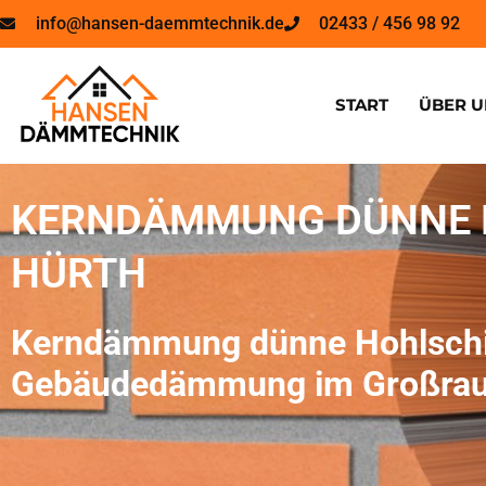
info@hansen-daemmtechnik.de
02433 / 456 98 92
START
ÜBER U
KERNDÄMMUNG DÜNNE H
HÜRTH
Kerndämmung dünne Hohlschicht
Gebäudedämmung im Großrau