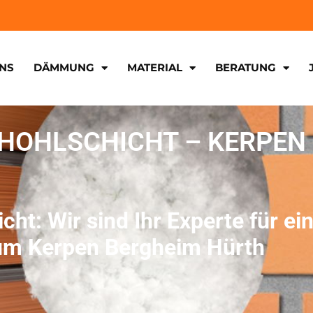
NS
DÄMMUNG
MATERIAL
BERATUNG
OHLSCHICHT – KERPEN
: Wir sind Ihr Experte für ein
m Kerpen Bergheim Hürth