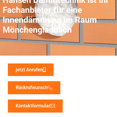
Fachanbieter für eine
Innendämmung im Raum
Mönchengladbach
jetzt Anrufen
Rückrufwunsch
Kontaktformular