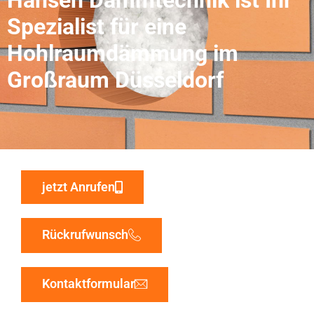
Spezialist für eine
Hohlraumdämmung im
Großraum Düsseldorf
jetzt Anrufen
Rückrufwunsch
Kontaktformular