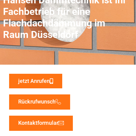
Fachbetrieb für eine
Flachdachdämmung im
Raum Düsseldorf
jetzt Anrufen
Rückrufwunsch
Kontaktformular