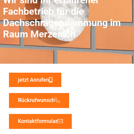
Fachbetrieb für die
Dachschrägendämmung im
Raum Merzenich
jetzt Anrufen
Rückrufwunsch
Kontaktformular