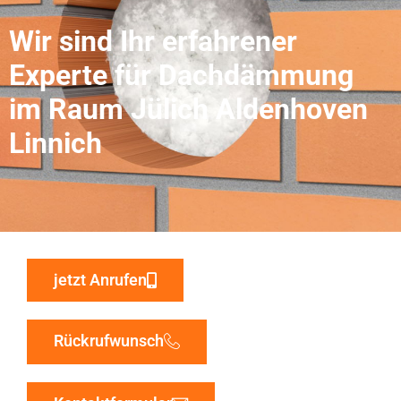
Wir sind Ihr erfahrener
Experte für Dachdämmung
im Raum Jülich Aldenhoven
Linnich
jetzt Anrufen
Rückrufwunsch