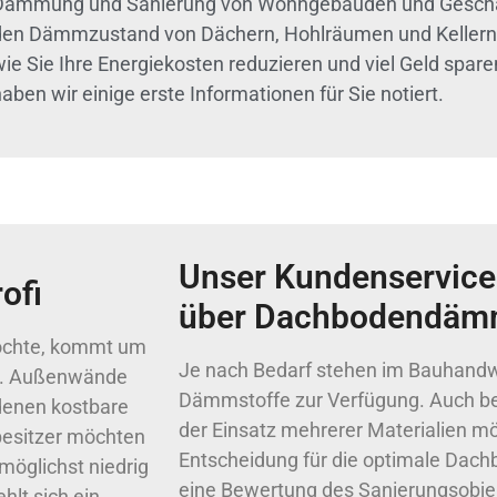
Dämmung und Sanierung von Wohngebäuden und Geschäft
den Dämmzustand von Dächern, Hohlräumen und Kellern 
wie Sie Ihre Energiekosten reduzieren und viel Geld spar
aben wir einige erste Informationen für Sie notiert.
Unser Kundenservice 
ofi
über Dachbodendä
öchte, kommt um
Je nach Bedarf stehen im Bauhandw
m. Außenwände
Dämmstoffe zur Verfügung. Auch b
 denen kostbare
der Einsatz mehrerer Materialien mö
besitzer möchten
Entscheidung für die optimale Dac
möglichst niedrig
eine Bewertung des Sanierungsobje
hlt sich ein