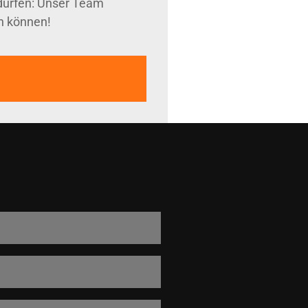
 dürfen: Unser Team
en können!