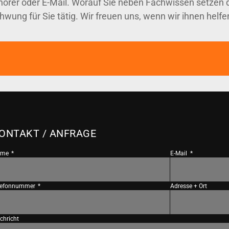
hörer oder E-Mail. Worauf Sie neben Fachwissen setzen
chwung für Sie tätig. Wir freuen uns, wenn wir ihnen helf
ONTAKT / ANFRAGE
ame
E-Mail
lefonnummer
Adresse + Ort
chricht