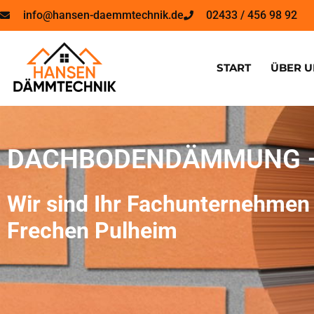
info@hansen-daemmtechnik.de
02433 / 456 98 92
START
ÜBER U
DACHBODENDÄMMUNG –
Wir sind Ihr Fachunternehme
Frechen Pulheim