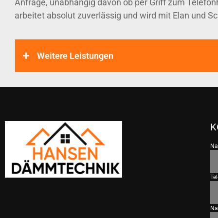
Anfrage, unabhängig davon ob per Griff zum Telefon
arbeitet absolut zuverlässig und wird mit Elan und S
Weitere Leistungen
K
N
Te
Na