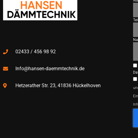
N
Te
Na
02433 / 456 98 92
Info@hansen-daemmtechnik.de
Da
Hetzerather Str. 23, 41836 Hückelhoven
un
Ein
In