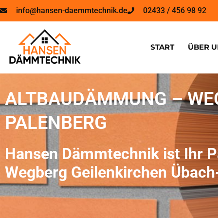
info@hansen-daemmtechnik.de
02433 / 456 98 92
START
ÜBER U
ALTBAUDÄMMUNG – WEG
PALENBERG
Hansen Dämmtechnik ist Ihr 
Wegberg Geilenkirchen Übach