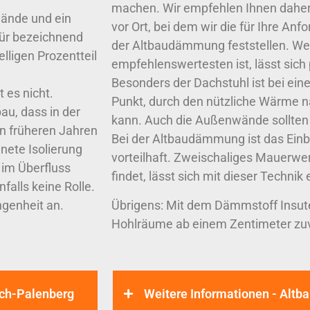
machen. Wir empfehlen Ihnen daher 
ände und ein
vor Ort, bei dem wir die für Ihre A
 für bezeichnend
der Altbaudämmung feststellen. W
elligen Prozentteil
empfehlenswertesten ist, lässt sich
Besonders der Dachstuhl ist bei ein
 es nicht.
Punkt, durch den nützliche Wärme 
au, dass in der
kann. Auch die Außenwände sollten
In früheren Jahren
Bei der Altbaudämmung ist das Einb
nete Isolierung
vorteilhaft. Zweischaliges Mauerwe
im Überfluss
findet, lässt sich mit dieser Techni
falls keine Rolle.
ngenheit an.
Übrigens: Mit dem Dämmstoff Insute
Hohlräume ab einem Zentimeter zu
ach-Palenberg
Weitere Informationen - Al