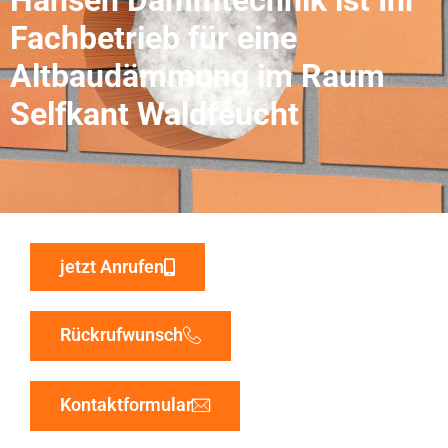
Fachbetrieb für eine
Altbaudämmung im Raum
Selfkant Waldfeucht
jetzt Anrufen
Rückrufwunsch
Kontaktformular